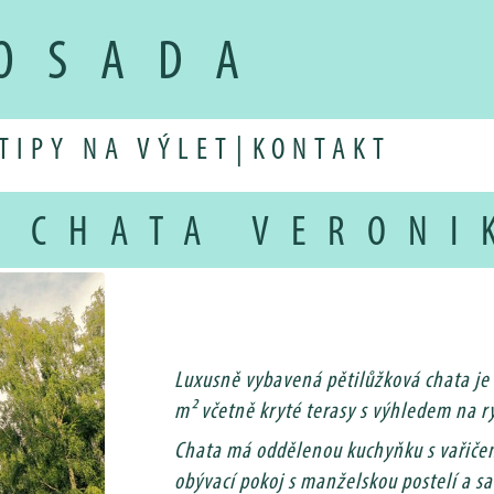
OSADA
TIPY NA VÝLET
|
KONTAKT
 CHATA VERONI
Luxusně vybavená pětilůžková chata je i
m² včetně kryté terasy s výhledem na ry
Chata má oddělenou kuchyňku s vařičem,
obývací pokoj s manželskou postelí a s