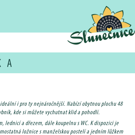
KA
deální i pro ty nejnáročnější. Nabízí obytnou plochu 48
bník, kde si můžete vychutnat klid a pohodlí.
 lednicí a dřezem, dále koupelnu s WC. K dispozici je
amostatná ložnice s manželskou postelí a jedním lůžkem